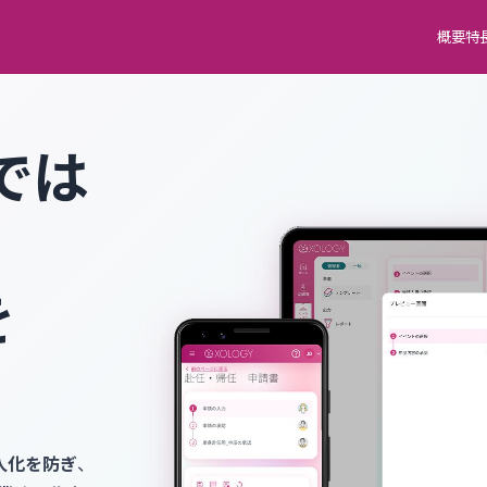
概要
特
では
、
を
人化を防ぎ
、