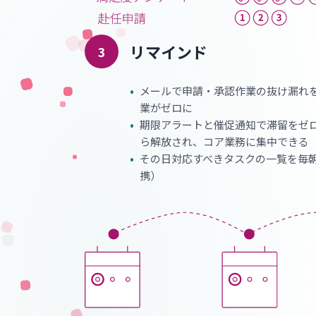
リマインド
3
•
メールで申請・承認作業の抜け漏れ
業がゼロに
•
期限アラートと催促通知で滞留をゼ
ら解放され、コア業務に集中できる
•
その日対応すべきタスクの一覧を毎朝メ
携）