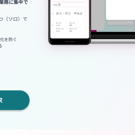
業務に集中で
とつ（ソロ）で
人化を防ぐ
る
求