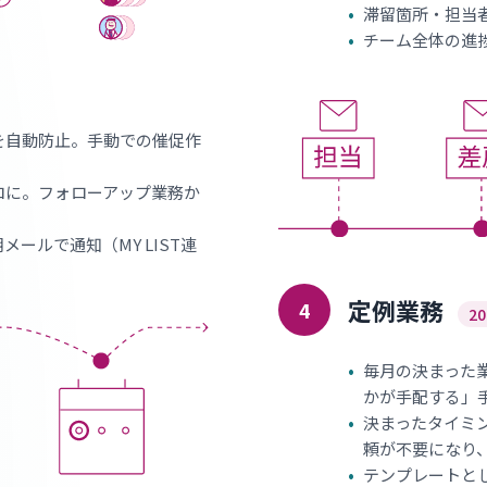
•
滞留箇所・担当
•
チーム全体の進
を自動防止。手動での催促作
ロに。フォローアップ業務か
ールで通知（MY LIST連
定例業務
4
2
•
毎月の決まった
かが手配する」
•
決まったタイミ
頼が不要になり
•
テンプレートと