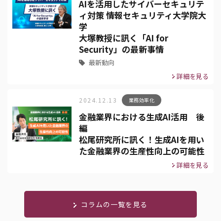
AIを活用したサイバーセキュリテ
ィ対策 情報セキュリティ大学院大
学
大塚教授に訊く「AI for
Security」の最新事情
最新動向
詳細を見る
2024.12.13
業務効率化
金融業界における生成AI活用 後
編
松尾研究所に訊く！生成AIを用い
た金融業界の生産性向上の可能性
詳細を見る
コラムの一覧を見る