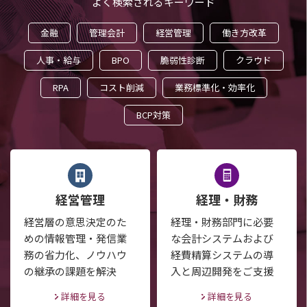
よく検索されるキーワード
金融
管理会計
経営管理
働き方改革
人事・給与
BPO
脆弱性診断
クラウド
RPA
コスト削減
業務標準化・効率化
BCP対策
経営管理
経理・財務
経営層の意思決定のた
経理・財務部門に必要
めの情報管理・発信業
な会計システムおよび
務の省力化、ノウハウ
経費精算システムの導
の継承の課題を解決
入と周辺開発をご支援
詳細を見る
詳細を見る