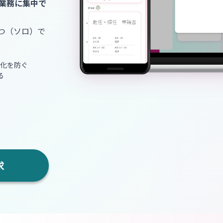
業務に集中で
とつ（ソロ）で
人化を防ぐ
る
求