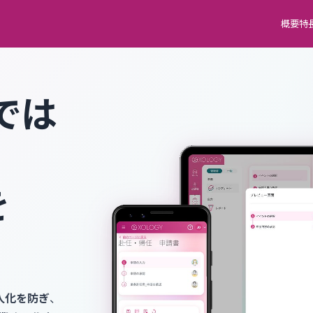
概要
特
では
、
を
人化を防ぎ
、