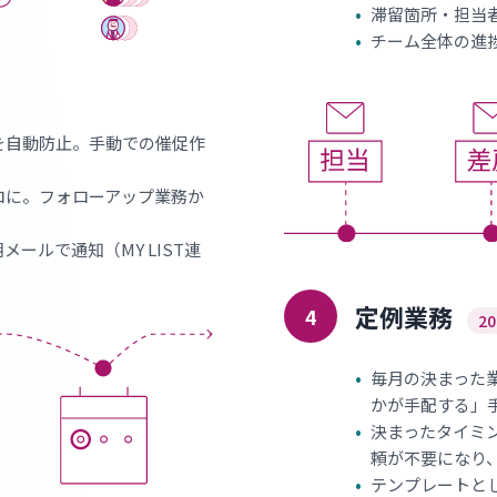
•
滞留箇所・担当
•
チーム全体の進
を自動防止。手動での催促作
ロに。フォローアップ業務か
ールで通知（MY LIST連
定例業務
4
2
•
毎月の決まった
かが手配する」
•
決まったタイミ
頼が不要になり
•
テンプレートと