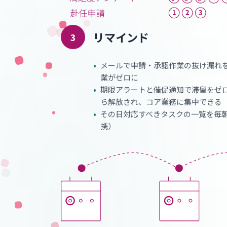
リマインド
3
•
メールで申請・承認作業の抜け漏れ
業がゼロに
•
期限アラートと催促通知で滞留をゼ
ら解放され、コア業務に集中できる
•
その日対応すべきタスクの一覧を毎朝メ
携）