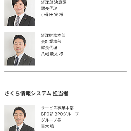
経理部 決算課
課長代理
小荷田 実 様
経理財務本部
会計業務部
課長代理
八幡 慶太 様
さくら情報システム 担当者
サービス事業本部
BPO部 BPOグループ
グループ長
青木 強