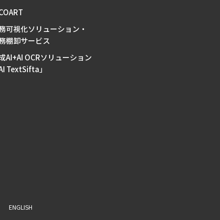
-COART
務可視化ソリューション・
務棚卸サービス
成AI+AI OCRソリューション
I TextSifta」
ENGLISH