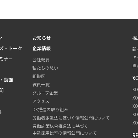
ィ
お知らせ
採
ズ・トーク
企業情報
新
キ
ミナー
会社概要
障
私たちの想い
組織図
X
・動画
役員一覧
X
問
グループ企業
X
アクセス
X
DX推進の取り組み
募
X
労働者派遣法に基づく情報公開について
XO
労働施策総合推進法に基づく
中途採用比率の情報公開について
R