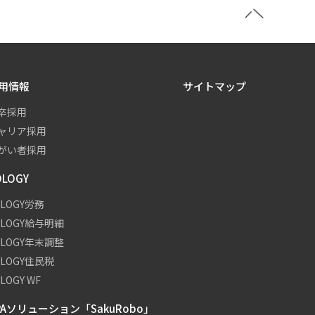
用情報
サイトマップ
卒採用
ャリア採用
がい者採用
OLOGY
OLOGY労務
OLOGY給与明細
OLOGY年末調整
OLOGY住民税
LOGY WF
PAソリューション「SakuRobo」