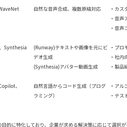
WaveNet
自然な音声合成、複数原稿対応
・カス
・音声
・音声
y、
Synthesia
(Runway)テキストや画像を元にビ
・プロ
デオ生成
・社内
(Synthesia)アバター動画生成
・製品
Copilot、
自然言語からコード生成（プログ
・アル
ラミング）
・テス
の目的に特化しており、企業が求める解決策に応じて選択が