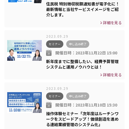
住民税 特別徴収税額通知書が電子化に！
最新情報と当社サービスイメージをご紹
介します。
詳細を見る
2023.09.29
セミナー
申し込み終了
開催日時：
2023年11月22日 15:00
新年度までに整備したい、経費予算管理
システムと運用ノウハウとは！
詳細を見る
2023.09.29
セミナー
申し込み終了
開催日時：
2023年11月10日 15:30
操作体験セミナー「次年度はルーチンワ
ークをスピードアップ！価値創造を進め
る連結業績管理のシステム化」