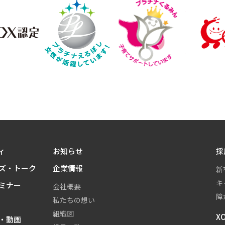
ィ
お知らせ
採
ズ・トーク
企業情報
新
キ
ミナー
会社概要
障
私たちの想い
組織図
X
・動画