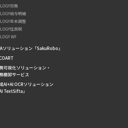
OLOGY労務
OLOGY給与明細
OLOGY年末調整
OLOGY住民税
LOGY WF
PAソリューション「SakuRobo」
-COART
務可視化ソリューション・
務棚卸サービス
成AI+AI OCRソリューション
I TextSifta」