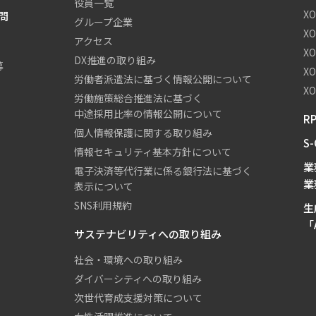
役員一覧
X
問
グループ企業
X
アクセス
X
DX推進の取り組み
募
X
労働者派遣法に基づく情報公開について
XO
労働施策総合推進法に基づく
中途採用比率の情報公開について
R
個人情報保護に関する取り組み
S
情報セキュリティ基本方針について
業
電子決済等代行業に係る銀行法に基づく
業
表示について
SNS利用規約
生
「A
サステナビリティへの取り組み
社会・環境への取り組み
ダイバーシティへの取り組み
次世代育成支援対策について