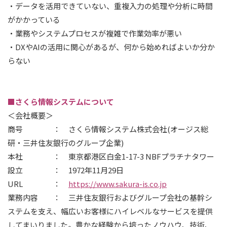
・データを活用できていない、重複入力の処理や分析に時間
がかかっている
・業務やシステムプロセスが複雑で作業効率が悪い
・DXやAIの活用に関心があるが、何から始めればよいか分か
らない
■さくら情報システムについて
＜会社概要＞
商号 ： さくら情報システム株式会社(オージス総
研・三井住友銀行のグループ企業)
本社 ： 東京都港区白金1-17-3 NBFプラチナタワー
設立 ： 1972年11月29日
URL ：
https://www.sakura-is.co.jp
業務内容 ： 三井住友銀行およびグループ会社の基幹シ
ステムを支え、幅広いお客様にハイレベルなサービスを提供
してまいりました。豊かな経験から培ったノウハウ、技術、