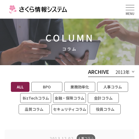
MENU
COLUMN
コラム
ARCHIVE
2013年
ALL
BPO
業務効率化
人事コラム
BizTechコラム
金融・保険コラム
会計コラム
品質コラム
セキュリティコラム
役員コラム
2013.12.02
人事コラム