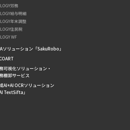
OLOGY労務
OLOGY給与明細
OLOGY年末調整
OLOGY住民税
LOGY WF
PAソリューション「SakuRobo」
-COART
務可視化ソリューション・
務棚卸サービス
成AI+AI OCRソリューション
I TextSifta」