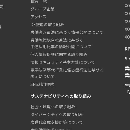
役員一覧
X
問
グループ企業
X
アクセス
X
DX推進の取り組み
募
X
労働者派遣法に基づく情報公開について
XO
労働施策総合推進法に基づく
中途採用比率の情報公開について
R
個人情報保護に関する取り組み
S
情報セキュリティ基本方針について
業
電子決済等代行業に係る銀行法に基づく
業
表示について
SNS利用規約
生
「A
サステナビリティへの取り組み
社会・環境への取り組み
ダイバーシティへの取り組み
次世代育成支援対策について
女性活躍推進について