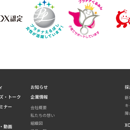
ィ
お知らせ
採
ズ・トーク
企業情報
新
キ
ミナー
会社概要
障
私たちの想い
組織図
X
・動画