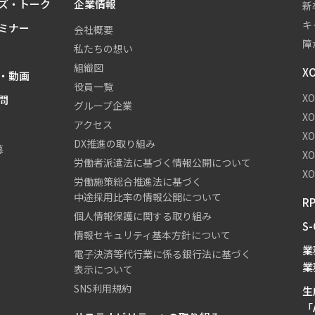
ズ・トーク
企業情報
新
キ
ミナー
会社概要
障
私たちの想い
組織図
X
・動画
役員一覧
X
問
グループ企業
X
アクセス
X
DX推進の取り組み
募
X
労働者派遣法に基づく情報公開について
XO
労働施策総合推進法に基づく
中途採用比率の情報公開について
R
個人情報保護に関する取り組み
S
情報セキュリティ基本方針について
業
電子決済等代行業に係る銀行法に基づく
業
表示について
SNS利用規約
生
「A