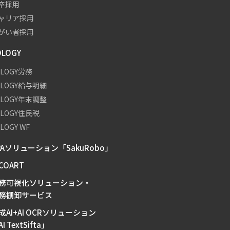
卒採用
ャリア採用
がい者採用
OLOGY
OLOGY労務
OLOGY給与明細
OLOGY年末調整
OLOGY住民税
LOGY WF
PAソリューション「SakuRobo」
-COART
務可視化ソリューション・
務棚卸サービス
成AI+AI OCRソリューション
I TextSifta」