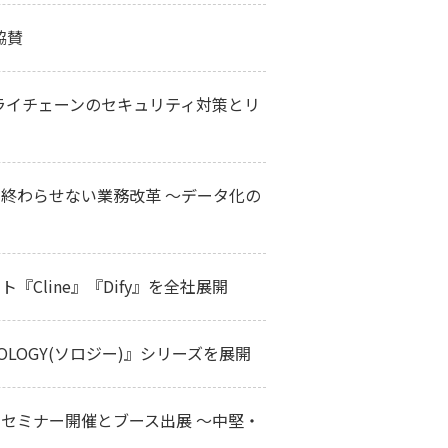
協賛
ライチェーンのセキュリティ対策とリ
に終わらせない業務改革 ～データ化の
Cline』『Dify』を全社展開
OGY(ソロジー)』シリーズを展開
okyo」でセミナー開催とブース出展 ～中堅・