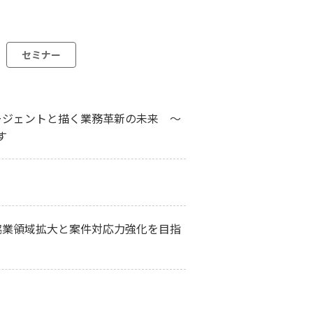
セミナー
 AI エージェントと描く業務革新の未来 ～
す
協業領域拡大と案件対応力強化を目指