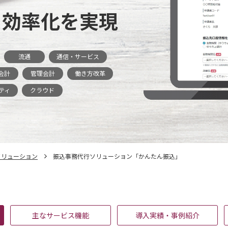
と効率化を実現
流通
通信・サービス
会計
管理会計
働き方改革
ティ
クラウド
ソリューション
振込事務代行ソリューション「かんたん振込」
主なサービス機能
導入実績・事例紹介