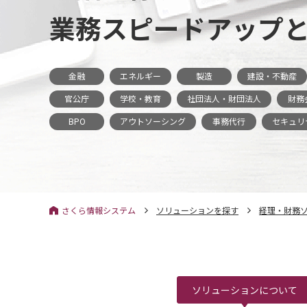
業務スピードアップ
金融
エネルギー
製造
建設・不動産
官公庁
学校・教育
社団法人・財団法人
財務
BPO
アウトソーシング
事務代行
セキュリ
さくら情報システム
ソリューションを探す
経理・財務
ソリューションについて